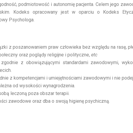
 godność, podmiotowość i autonomię pacjenta. Celem jego zawodo
skim. Kodeks opracowany jest w oparciu o Kodeks Etycz
owy Psychologa.
zki z poszanowaniem praw człowieka bez względu na rasę, płeć,
ołeczny oraz poglądy religijne i polityczne,
etc
ie, zgodnie z obowiązującymi standardami zawodowymi, wy
ecich.
dnie z kompetencjami i umiejętnościami zawodowymi i nie pode
zależna od wysokości wynagrodzenia.
osobą leczoną poza obszar terapii.
ności zawodowe oraz dba o swoją higienę psychiczną.