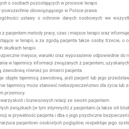
ych o osobach pozostających w procesie terapii.
w powszechnie obowiązującego w Polsce prawa.
ególności ustawy o ochronie danych osobowych we wszystki
z pacjentem metody pracy, czas i miejsce terapii oraz informuj
ające w terapii, a za zgodą pacjenta także osoby trzecie, o c
 skutkach terapii.
zpieczne miejsce, warunki oraz wyposażenie odpowiednie do ro
ia w tajemnicy informacji związanych z pacjentem, uzyskanych 
cą zawodową również po śmierci pacjenta.
e objęte tajemnicą zawodową, jeśli pacjent lub jego przedstaw
ie tajemnicy może stanowić niebezpieczeństwo dla życia lub zd
rm przemocy.
warzyskich i biznesowych relacji ze swoim pacjentem.
ych związkach (w tym intymnych) z pacjentami (a także ich blisk
encji w prywatność pacjenta i dba o jego psychiczne bezpieczeń
e narzuca pacjentowi osobistych poglądów, respektuje jego sy