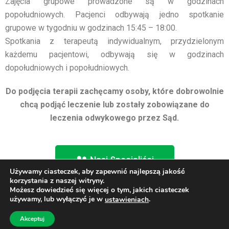
Zajęcia grupowe prowadzone są w godzinach
popołudniowych. Pacjenci odbywają jedno spotkanie
grupowe w tygodniu w godzinach 15:45 – 18:00.
Spotkania z terapeutą indywidualnym, przydzielonym
każdemu pacjentowi, odbywają się w godzinach
dopołudniowych i popołudniowych.
Do podjęcia terapii zachęcamy osoby, które dobrowolnie
chcą podjąć leczenie lub zostały zobowiązane do
leczenia odwykowego przez Sąd.
Nasi Specjaliści
Używamy ciasteczek, aby zapewnić najlepszą jakość
korzystania z naszej witryny.
Możesz dowiedzieć się więcej o tym, jakich ciasteczek
używamy, lub wyłączyć je w
.
ustawieniach
Copywriting© Odwykowo Psychiatryczny Ośrodek
Akceptuj
Leczniczy w Inowrocławiu