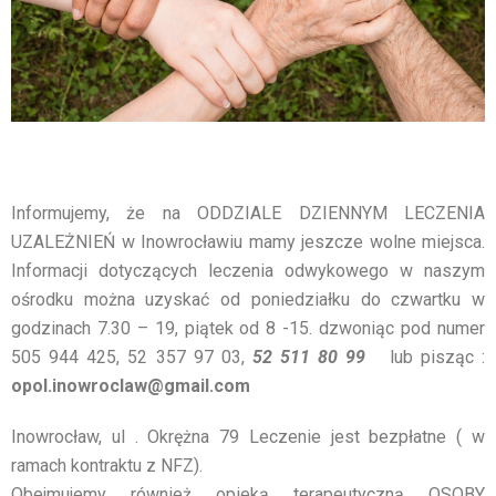
Informujemy, że na ODDZIALE DZIENNYM LECZENIA
UZALEŻNIEŃ w Inowrocławiu mamy jeszcze wolne miejsca.
Informacji dotyczących leczenia odwykowego w naszym
ośrodku można uzyskać od poniedziałku do czwartku w
godzinach 7.30 – 19, piątek od 8 -15. dzwoniąc pod numer
505 944 425, 52 357 97 03,
52 511 80 99
lub pisząc :
opol.inowroclaw@gmail.com
Inowrocław, ul . Okrężna 79 Leczenie jest bezpłatne ( w
ramach kontraktu z NFZ).
Obejmujemy również opieką terapeutyczną OSOBY