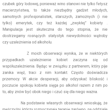
czubek góry lodowej, ponieważ wino stanowi nie tylko fetysz
macierzyństwa, to także niezbędny gadżet młodych,
samotnych profesjonalistek, starszych, zamożnych (i nie
tylko) emerytek, czy też każdej „zwykłej” kobiety .
Manipulacja jest skuteczna do tego stopnia, że nie
dostrzegamy rosnących statystyk niewydolności wątroby
czy uzależnienia od alkoholu.
Z moich obserwacji wynika, że w niektórych
przypadkach uzależnienie kobiet zaczyna się od
współuzależnienia. Będąc w związku z partnerem, który pije
zanika więź, traci z nim kontakt. Często doświadcza
przemocy. W akcie desperacji, aby odzyskać bliskość i
poczucie spokoju kobieta sięga po alkohol razem z nim po
to, aby znów być obok niego i czuć się dla niego ważna.
Na podstawie własnych obserwacji wnioskuję, że
mężczyźni, którzy rozpoczynają terapię zarówno na oddziale