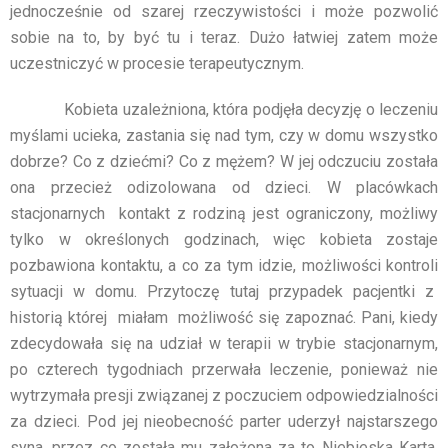
jednocześnie od szarej rzeczywistości i może pozwolić
sobie na to, by być tu i teraz. Dużo łatwiej zatem może
uczestniczyć w procesie terapeutycznym.
Kobieta uzależniona, która podjęła decyzję o leczeniu
myślami ucieka, zastania się nad tym, czy w domu wszystko
dobrze? Co z dziećmi? Co z mężem? W jej odczuciu została
ona przecież odizolowana od dzieci. W placówkach
stacjonarnych kontakt z rodziną jest ograniczony, możliwy
tylko w określonych godzinach, więc kobieta zostaje
pozbawiona kontaktu, a co za tym idzie, możliwości kontroli
sytuacji w domu. Przytoczę tutaj przypadek pacjentki z
historią której miałam możliwość się zapoznać. Pani, kiedy
zdecydowała się na udział w terapii w trybie stacjonarnym,
po czterech tygodniach przerwała leczenie, ponieważ nie
wytrzymała presji związanej z poczuciem odpowiedzialności
za dzieci. Pod jej nieobecność parter uderzył najstarszego
syna, przez co została mu założona za to Niebieska Karta.