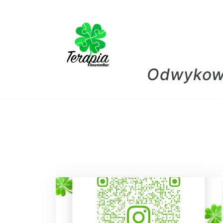
Skocz
do
treści
Odwykowo